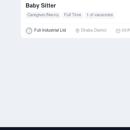
Baby Sitter
Caregiver/Nanny
Full Time
1 of vacancies
Fuli Industrial Ltd
Dhaka District
09/N