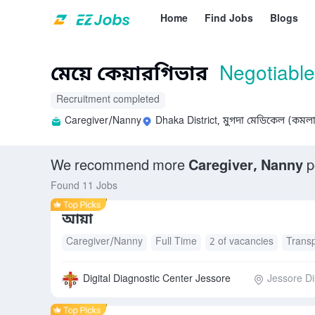
Home
Find Jobs
Blogs
মেয়ে কেয়ারগিভার
Negotiable
Recruitment completed
Caregiver/Nanny
Dhaka District, মুগদা মেডিকেল (কমলা
We recommend more
Caregiver, Nanny
p
Found 11 Jobs
আয়া
Caregiver/Nanny
Full Time
2 of vacancies
Transp
Digital Diagnostic Center Jessore
Jessore Dis