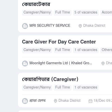
কেয়ারটেকার
Caregiver/Nanny
Full Time
5 of vacancies
Accom
MRI SECURITY SERVICE
Dhaka District
Care Giver For Day Care Center
Caregiver/Nanny
Full Time
1 of vacancies
Other
Moonlight Garments Ltd ( Khaled Group of companies )
Dha
কেয়ারগিভার (Caregiver)
Caregiver/Nanny
Full Time
1 of vacancies
প্রাভা হেলথ
Dhaka District
18/Dec 09: