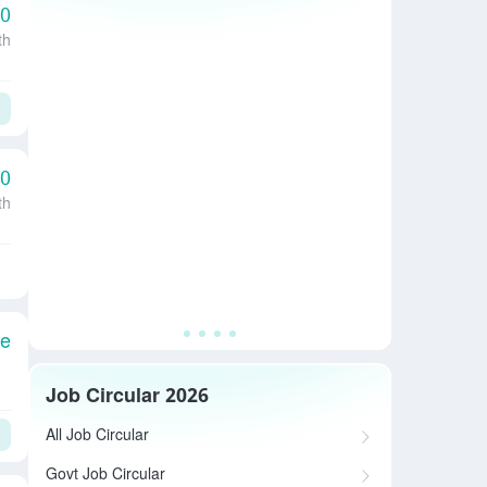
00
th
00
th
le
Job Circular 2026
All Job Circular
Govt Job Circular