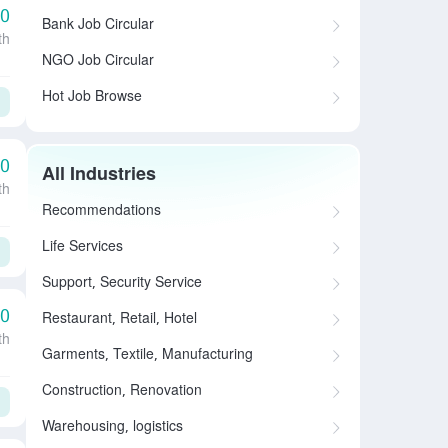
00
Bank Job Circular
th
NGO Job Circular
Hot Job Browse
00
All Industries
th
Recommendations
Life Services
Support, Security Service
00
Restaurant, Retail, Hotel
th
Garments, Textile, Manufacturing
Construction, Renovation
Warehousing, logistics