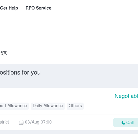
Get Help
RPO Service
পুর)
ositions for you
Negotiab
ort Allowance
Daily Allowance
Others
trict
08/Aug 07:00
Call