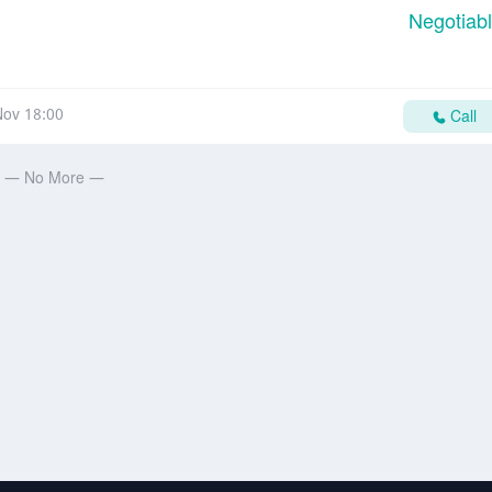
Negotiab
ov 18:00
Call
— No More —