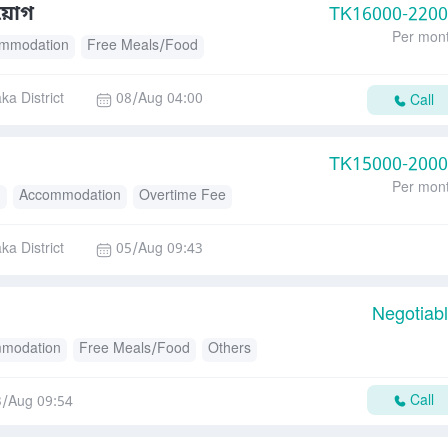
িয়োগ
TK
16000-220
Per mon
mmodation
Free Meals/Food
ka District
08/Aug 04:00
Call
TK
15000-200
Per mon
d
Accommodation
Overtime Fee
ka District
05/Aug 09:43
Negotiab
modation
Free Meals/Food
Others
Call
3/Aug 09:54