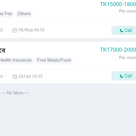
TK
15000-180
Per mon
me Fee
Others
ct
08/Aug 06:56
Call
TK
17000-200
বে
Per mon
Health Insurance
Free Meals/Food
Call
ct
28/Jul 10:35
— No More —