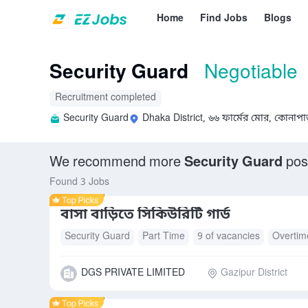
Home
Find Jobs
Blogs
Security Guard
Negotiable
Recruitment completed
Security Guard
Dhaka District, ৬৬ ফার্মের মোর, কোনাপা
We recommend more
Security Guard
posi
Found 3 Jobs
বাসা বাড়িতে সিকিউরিটি গার্ড
Security Guard
Part Time
9 of vacancies
Overtim
Accommodation
Free Meals/Food
DGS PRIVATE LIMITED
Gazipur District