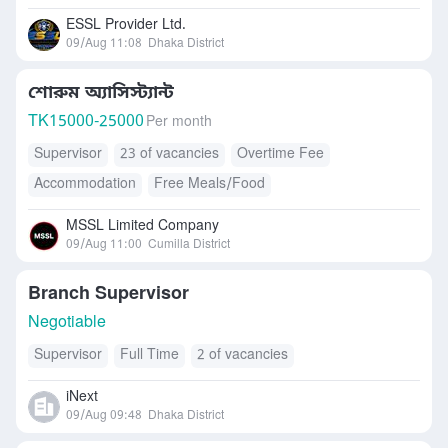
ESSL Provider Ltd.
09/Aug 11:08
Dhaka District
শোরুম অ্যাসিস্ট্যান্ট
TK
15000-25000
Per month
Supervisor
23 of vacancies
Overtime Fee
Accommodation
Free Meals/Food
MSSL Limited Company
09/Aug 11:00
Cumilla District
Branch Supervisor
Negotiable
Supervisor
Full Time
2 of vacancies
iNext
09/Aug 09:48
Dhaka District