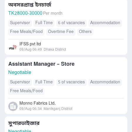
অবসরপ্রাপ্ত ইনচার্জ
TK
28000-30000
Per month
Supervisor
Full Time
6 of vacancies
Accommodation
Free Meals/Food
Overtime Fee
Others
IFSS pvt ltd
09/Aug 06:49
Dhaka District
Assistant Manager – Store
Negotiable
Supervisor
Full Time
5 of vacancies
Accommodation
Free Meals/Food
Monno Fabrics Ltd.
09/Aug 06:34
Manikganj District
সুপারভাইজার