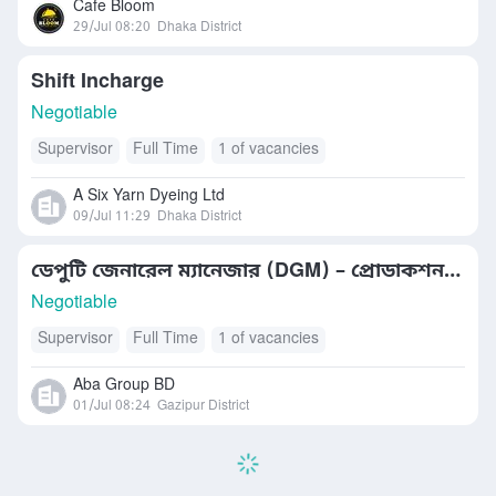
Cafe Bloom
29/Jul 08:20
Dhaka District
Shift Incharge
Negotiable
Supervisor
Full Time
1 of vacancies
A Six Yarn Dyeing Ltd
09/Jul 11:29
Dhaka District
ডেপুটি জেনারেল ম্যানেজার (DGM) – প্রোডাকশন (সুইং)
Negotiable
Supervisor
Full Time
1 of vacancies
Aba Group BD
01/Jul 08:24
Gazipur District