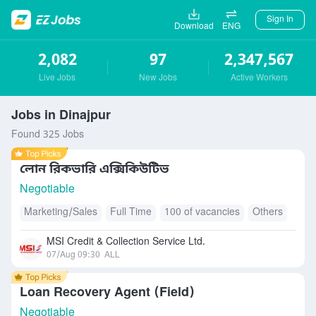
Sign In
Download
ENG
2,082
97
2,347,567
Live Jobs
New Jobs
Active Workers
Jobs in Dinajpur
Found 325 Jobs
লোন রিকভারি এক্সিকিউটিভ
Negotiable
Marketing/Sales
Full Time
100 of vacancies
Others
MSI Credit & Collection Service Ltd.
07/Aug 09:30
ALL
Loan Recovery Agent (Field)
Negotiable