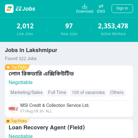
Sign In
Download
ENG
2,012
97
2,353,478
Live Jobs
New Jobs
Active Workers
Jobs in Lakshmipur
Found 322 Jobs
লোন রিকভারি এক্সিকিউটিভ
Negotiable
Marketing/Sales
Full Time
100 of vacancies
Others
MSI Credit & Collection Service Ltd.
07/Aug 09:30
ALL
Loan Recovery Agent (Field)
Negotiable