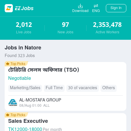
Sign In
Download
ENG
2,012
97
2,353,478
Live Jobs
New Jobs
Active Workers
Jobs in Natore
Found 323 Jobs
টেরিটরি সেলস অফিসার (TSO)
Negotiable
Marketing/Sales
Full Time
30 of vacancies
Others
AL-MOSTAFA GROUP
08/Aug 01:00
ALL
Sales Executive
TK
12000-18000
Per month