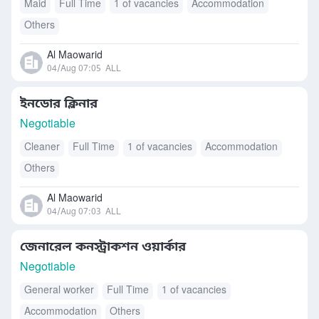
Maid
Full Time
1 of vacancies
Accommodation
Others
Al Maowarid
04/Aug 07:05
ALL
ইনডোর ক্লিনার
Negotiable
Cleaner
Full Time
1 of vacancies
Accommodation
Others
Al Maowarid
04/Aug 07:03
ALL
জেনারেল কনস্ট্রাকশন ওয়ার্কার
Negotiable
General worker
Full Time
1 of vacancies
Accommodation
Others