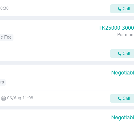
0:30
Call
TK
25000-300
Per mon
me Fee
Call
Negotiab
rs
06/Aug 11:08
Call
Negotiab