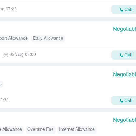
ug 07:23
Call
Negotiab
port Allowance
Daily Allowance
06/Aug 06:00
Call
Negotiab
s
5:30
Call
Negotiab
e Allowance
Overtime Fee
Internet Allowance