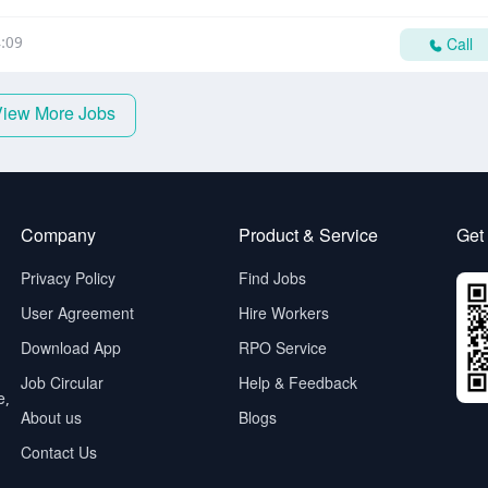
:09
Call
View More Jobs
Company
Product & Service
Get
Privacy Policy
Find Jobs
User Agreement
Hire Workers
Download App
RPO Service
Job Circular
Help & Feedback
e,
About us
Blogs
Contact Us