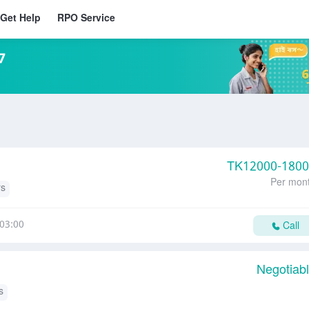
Get Help
RPO Service
7
TK
12000-180
Per mon
rs
03:00
Call
Negotiab
s