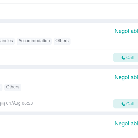
Negotiab
cancies
Accommodation
Others
Call
Negotiab
n
Others
04/Aug 06:53
Call
Negotiab