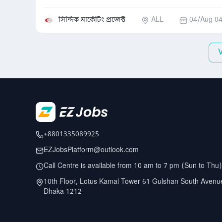
সিদ্দিক মার্কেটিং প্রজেক্ট
ALL
04/Aug 04
+8801335089925
EZJobsPlatform@outlook.com
Call Centre is available from 10 am to 7 pm (Sun to Thu)
10th Floor, Lotus Kamal Tower 61 Gulshan South Avenu
Dhaka 1212