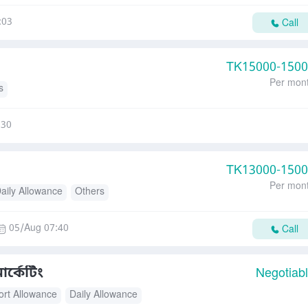
:03
Call
TK
15000-150
Per mon
s
:30
TK
13000-150
Per mon
aily Allowance
Others
05/Aug 07:40
Call
ার্কেটিং
Negotiab
ort Allowance
Daily Allowance