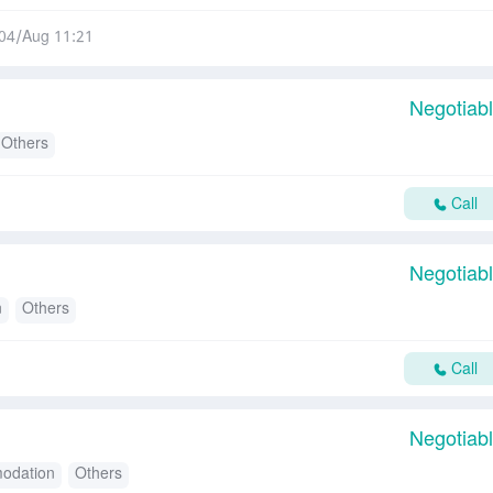
04/Aug 11:21
Negotiab
Others
Call
Negotiab
n
Others
Call
Negotiab
odation
Others