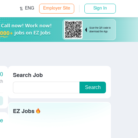
ENG
Employer Site
Sign In
Scan the QR code to
download the App
00
Search Job
th
Search
EZ Jobs
le