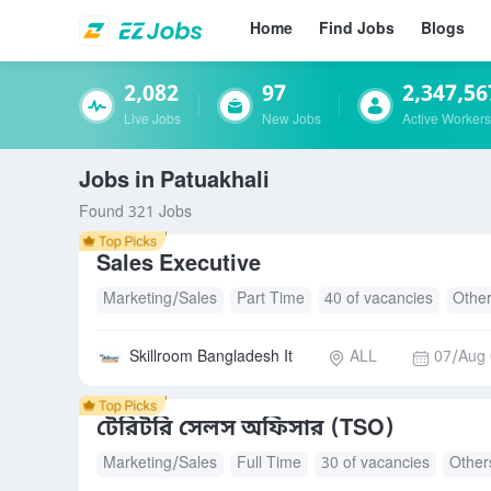
Home
Find Jobs
Blogs
2,082
97
2,347,56
Live Jobs
New Jobs
Active Workers
Jobs in Patuakhali
Found 321 Jobs
Sales Executive
Marketing/Sales
Part Time
40 of vacancies
Othe
Skillroom Bangladesh It
ALL
07/Aug 
টেরিটরি সেলস অফিসার (TSO)
Marketing/Sales
Full Time
30 of vacancies
Other