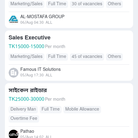
Marketing/Sales
Full Time
30 of vacancies
Others
AL-MOSTAFA GROUP
06/Aug 04:30
ALL
Sales Executive
TK
15000-15000
Per month
Marketing/Sales
Full Time
45 of vacancies
Others
Famous IT Solutions
05/Aug 17:30
ALL
সাইকেল রাইডার
TK
25000-30000
Per month
Delivery Man
Full Time
Mobile Allowance
Overtime Fee
Pathao
05/Aug 14:02
ALL