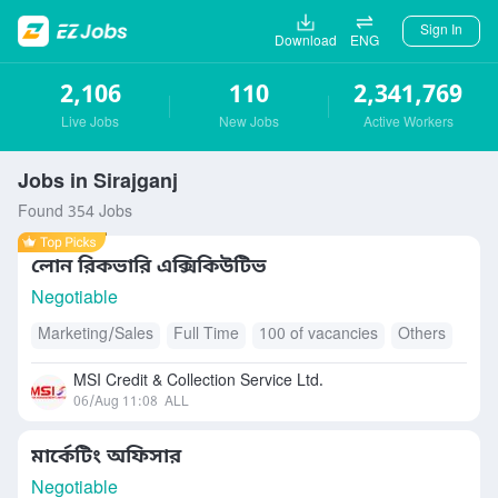
Sign In
Download
ENG
2,106
110
2,341,769
Live Jobs
New Jobs
Active Workers
Jobs in Sirajganj
Found 354 Jobs
লোন রিকভারি এক্সিকিউটিভ
Negotiable
Marketing/Sales
Full Time
100 of vacancies
Others
MSI Credit & Collection Service Ltd.
06/Aug 11:08
ALL
মার্কেটিং অফিসার
Negotiable