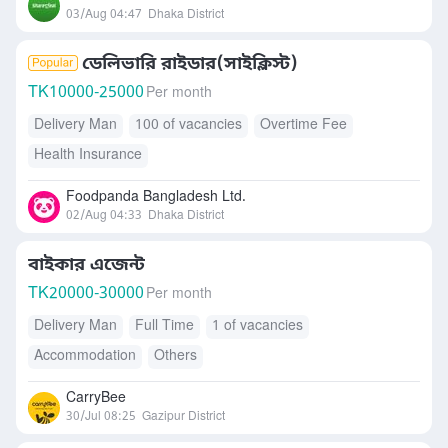
03/Aug 04:47
Dhaka District
ডেলিভারি রাইডার(সাইক্লিস্ট)
TK
10000-25000
Per month
Delivery Man
100 of vacancies
Overtime Fee
Health Insurance
Foodpanda Bangladesh Ltd.
02/Aug 04:33
Dhaka District
বাইকার এজেন্ট
TK
20000-30000
Per month
Delivery Man
Full Time
1 of vacancies
Accommodation
Others
CarryBee
30/Jul 08:25
Gazipur District