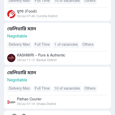
Delivery Man
Full Time
10 of vacancies
Others
ফুডি (Foodi)
30/Jul 07:48
Cumilla District
ডেলিভারি ম্যান
Negotiable
Delivery Man
Full Time
1 of vacancies
Others
KASHMIRI – Pure & Authentic
29/Jul 11:13
Barisal District
ডেলিভারি ম্যান
Negotiable
Delivery Man
Full Time
10 of vacancies
Others
Pathao Courier
29/Jul 07:18
Dhaka District