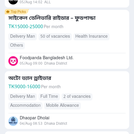
05/Aug 14:02
ALL
সাইকেল ডেলিভারি রাইডার – ফুডপান্ডা
TK
15000-25000
Per month
Delivery Man
50 of vacancies
Health Insurance
Others
Foodpanda Bangladesh Ltd.
05/Aug 09:00
Dhaka District
অটো ভ্যান ড্রাইভার
TK
9000-16000
Per month
Delivery Man
Full Time
2 of vacancies
Accommodation
Mobile Allowance
Dhaopar Dholai
04/Aug 08:53
Dhaka District