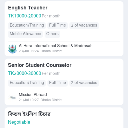
English Teacher
TK
10000-20000
Per month
Education/Training
Full Time
2 of vacancies
Mobile Allowance
Others
Al Hera International School & Madrasah
23/Jul 08:24
Dhaka District
Senior Student Counselor
TK
20000-30000
Per month
Education/Training
Full Time
2 of vacancies
Mission Abroad
21/Jul 10:27
Dhaka District
কিডস ইংলিশ টিচার
Negotiable