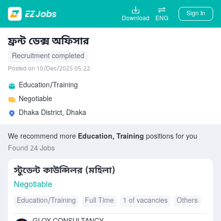
Sign In
Download
ENG
ফ্রন্ট ডেক্স অফিসার
Recruitment completed
Posted on 10/Dec/2025 05:22
Education/Training
Negotiable
Dhaka District, Dhaka
We recommend more
Education, Training
positions for you
Found 24 Jobs
স্টুডেন্ট কাউন্সিলর (মহিলা)
Negotiable
Education/Training
Full Time
1 of vacancies
Others