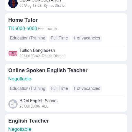
GLOX CONSULTANCY
06/Aug 13:25
Sylhet District
Home Tutor
TK
5000-5000
Per month
Education/Training
Full Time
1 of vacancies
Tuition Bangladesh
29/Jul 03:42
Dhaka District
Online Spoken English Teacher
Negotiable
Education/Training
Full Time
1 of vacancies
RDM English School
26/Jul 08:06
ALL
English Teacher
Negotiable